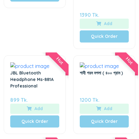
1390 Tk.
Add
Quick Order
Hot
Hot
JBL Bluetooth
শাহী গরম মশলা ( ৪০০ গ্রাম )
Headphone Ms-881A
Professional
899 Tk.
1200 Tk.
Add
Add
Quick Order
Quick Order