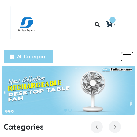
0
Cart
All Category
‹
›
Categories