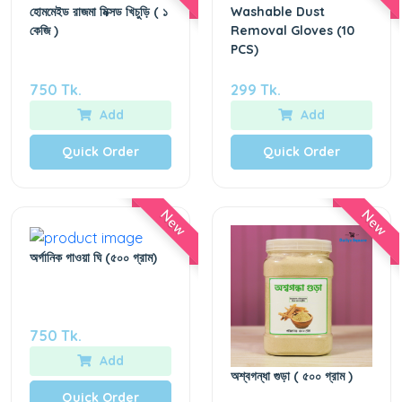
হোমমেইড রাজমা মিক্সড খিচুড়ি ( ১
Washable Dust
কেজি )
Removal Gloves (10
PCS)
750 Tk.
299 Tk.
Add
Add
Quick Order
Quick Order
New
New
অর্গানিক গাওয়া ঘি (৫০০ গ্রাম)
750 Tk.
Add
অশ্বগন্ধা গুড়া ( ৫০০ গ্রাম )
Quick Order