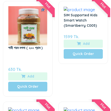
Hot
Hot
SIM Supported Kids
Smart Watch
(Smartberry C005)
1599 Tk.
Add
শাহী গরম মশলা ( ২০০ গ্রাম )
Quick Order
630 Tk.
Add
Quick Order
Hot
Hot