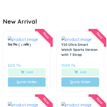
New Arrival
New
New
চিয়া সিড ( ১ কেজি )
Y20 Ultra Smart
Watch Sports Version
with 7 Strap
650 Tk.
1599 Tk.
Add
Add
Quick Order
Quick Order
New
New