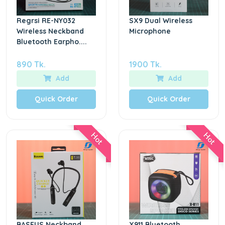
Regrsi RE-NY032
SX9 Dual Wireless
Wireless Neckband
Microphone
Bluetooth Earpho....
890 Tk.
1900 Tk.
Add
Add
Quick Order
Quick Order
Hot
Hot
BASEUS Neckband
X911 Bluetooth