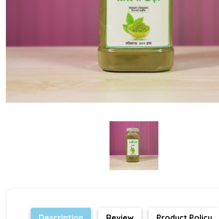
Description
Review
Product Policy