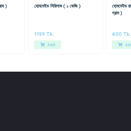
াম )
হোমমেইড সিরিলাক ( ১ কেজি )
হোমমেইড রাজ
গ্রাম )
1199 Tk.
400 Tk.
Add
Ad