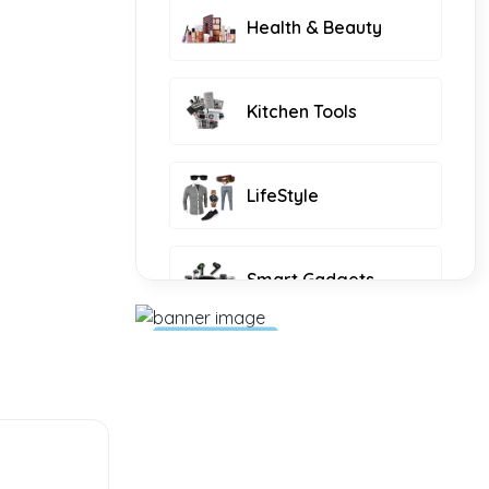
Health & Beauty
Kitchen Tools
LifeStyle
Smart Gadgets
All Food
Shop Now
Furniture and Decor
All Food