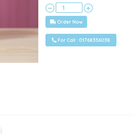
Order Now
For Call : 01768356038