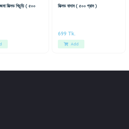
মা মিক্সড খিচুড়ি ( ৫০০
মিক্সড বাদাম ( ৫০০ গ্রাম )
699 Tk.
d
Add