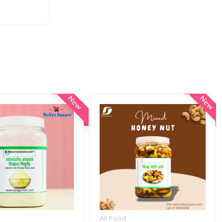
New
New
All Food